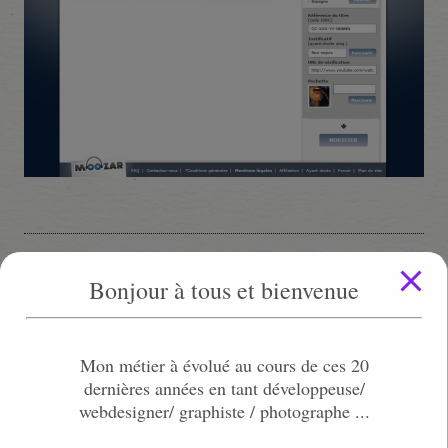
Projet ambitieux qui Finance directement les artistes et
Bonjour à tous et bienvenue
créateurs de contenu musicales avec l’agence web : CFI
WEB à Paris
Mon métier à évolué au cours de ces 20
Découpe des templates photoshop, intégration d’une
dernières années en tant développeuse/
60taine de pages, 2 interfaces d’administration,
webdesigner/ graphiste / photographe ...
javascript, 2 langues…
Intégration newsletter