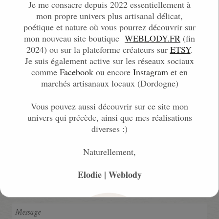
Je me consacre depuis 2022 essentiellement à
mon propre univers plus artisanal délicat,
poétique et nature où vous pourrez découvrir sur
Client:
mon nouveau site boutique
WEBLODY.FR
(fin
Moozar, donation pour les musiciens
2024) ou sur la plateforme créateurs sur
ETSY
.
Je suis également active sur les réseaux sociaux
Rempli sous:
comme
Facebook
ou encore
Instagram
et en
Projets Web
marchés artisanaux locaux (Dordogne)
Vous pouvez aussi découvrir sur ce site mon
univers qui précède, ainsi que mes réalisations
SHARE:
diverses :)
0
LIKES
Naturellement,
LAISSER UN COMMENTAIRE
Elodie | Weblody