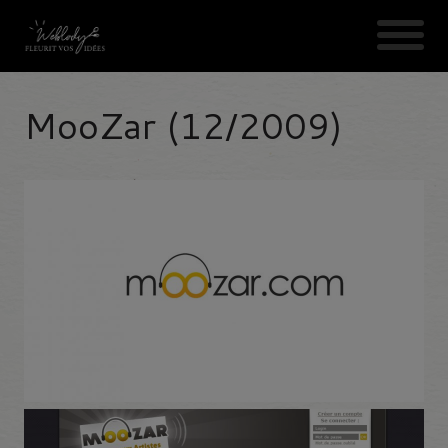
modal-check
MooZar (12/2009)