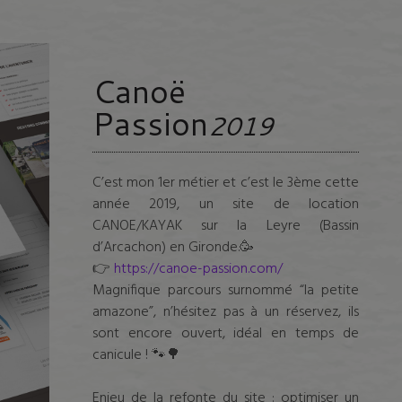
Canoë
Passion
2019
C’est mon 1er métier et c’est le 3ème cette
année 2019, un site de location
CANOE/KAYAK sur la Leyre (Bassin
d’Arcachon) en Gironde.
🥳
👉
https://canoe-passion.com/
Magnifique parcours surnommé “la petite
amazone”, n’hésitez pas à un réservez, ils
sont encore ouvert, idéal en temps de
canicule !
🐾
🌳
Enjeu de la refonte du site : optimiser un