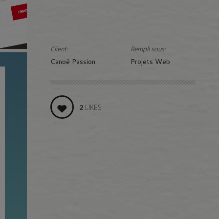
Client:
Rempli sous:
Canoë Passion
Projets Web
2
LIKES