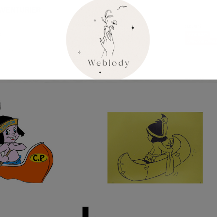
Ceci se fermera dans
24
secondes